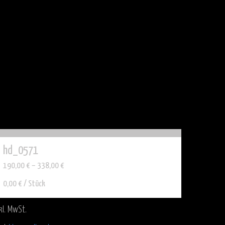
hd_0571
190,00
€
–
338,00
€
0,00
€
/
Stück
kl. MwSt.