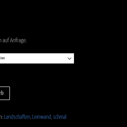
n auf Anfrage.
rb
n:
Landschaften
,
Leinwand
,
schmal