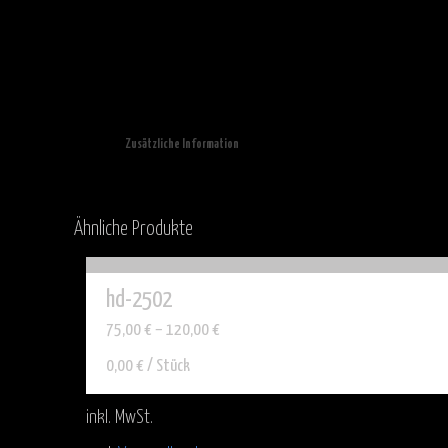
Zusätzliche Information
Ähnliche Produkte
hd-2502
75,00
€
–
120,00
€
0,00
€
/
Stück
inkl. MwSt.