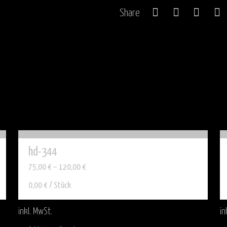
Share
hd-344
75,00
€
–
120,00
€
0,00
€
/
Stück
inkl. MwSt.
in